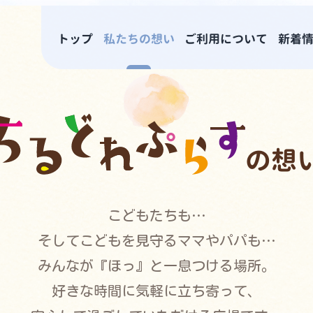
トップ
私たちの想い
ご利用について
新着
る場所
広場”ちるどれぷらす”
の想
お話しできる空間をご用意しております♪
こどもたちも…
そしてこどもを見守るママやパパも…
みんなが『ほっ』と一息つける場所。
好きな時間に気軽に立ち寄って、