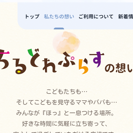
トップ
私たちの想い
ご利用について
新着
る場所
広場”ちるどれぷらす”
の想
お話しできる空間をご用意しております♪
こどもたちも…
そしてこどもを見守るママやパパも…
みんなが『ほっ』と一息つける場所。
好きな時間に気軽に立ち寄って、